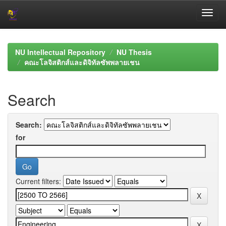
Skip
navigation
NU Intellectual Repository
NU Thesis
คณะโลจิสติกส์และดิจิทัลซัพพลายเชน
Search
Search:
for
Current filters: