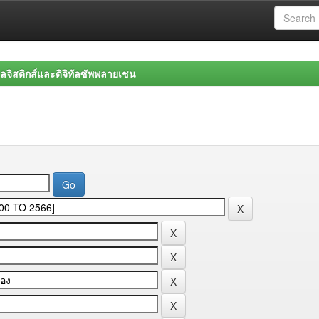
จิสติกส์และดิจิทัลซัพพลายเชน