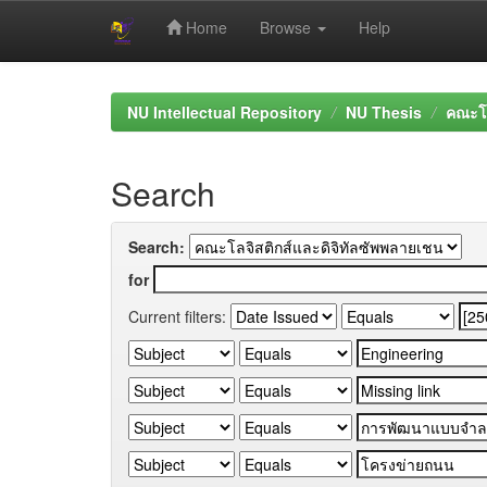
Home
Browse
Help
Skip
navigation
NU Intellectual Repository
NU Thesis
คณะโล
Search
Search:
for
Current filters: