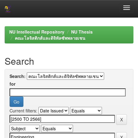
Skip
navigation
NU Intellectual Repository
NU Thesis
คณะโลจิสติกส์และดิจิทัลซัพพลายเชน
Search
Search:
for
Current filters: