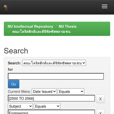
Skip
navigation
NU Intellectual Repository
NU Thesis
คณะโลจิสติกส์และดิจิทัลซัพพลายเชน
Search
Search:
for
Current filters: