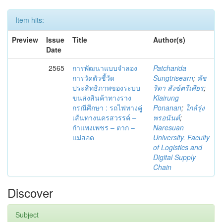
Item hits:
Preview
Issue
Title
Author(s)
Date
2565
การพัฒนาแบบจำลอง
Patcharida
การวัดตัวชี้วัด
Sungtrisearn
;
พัช
ประสิทธิภาพของระบบ
ริดา สังข์ตรีเศียร
;
ขนส่งสินค้าทางราง
Klairung
กรณีศึกษา : รถไฟทางคู่
Ponanan
;
ใกล้รุ่ง
เส้นทางนครสวรรค์ –
พรอนันต์
;
กำแพงเพชร – ตาก –
Naresuan
แม่สอด
University. Faculty
of Logistics and
Digital Supply
Chain
Discover
Subject