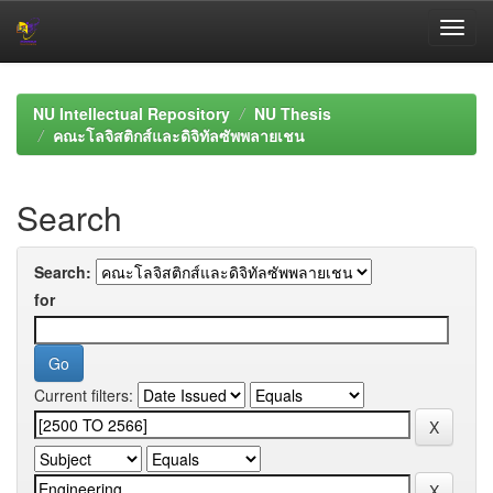
Skip
navigation
NU Intellectual Repository
NU Thesis
คณะโลจิสติกส์และดิจิทัลซัพพลายเชน
Search
Search:
for
Current filters: