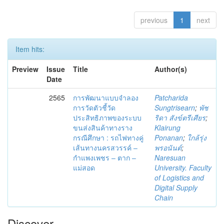
previous
1
next
Item hits:
Preview
Issue
Title
Author(s)
Date
2565
การพัฒนาแบบจำลอง
Patcharida
การวัดตัวชี้วัด
Sungtrisearn
;
พัช
ประสิทธิภาพของระบบ
ริดา สังข์ตรีเศียร
;
ขนส่งสินค้าทางราง
Klairung
กรณีศึกษา : รถไฟทางคู่
Ponanan
;
ใกล้รุ่ง
เส้นทางนครสวรรค์ –
พรอนันต์
;
กำแพงเพชร – ตาก –
Naresuan
แม่สอด
University. Faculty
of Logistics and
Digital Supply
Chain
Discover