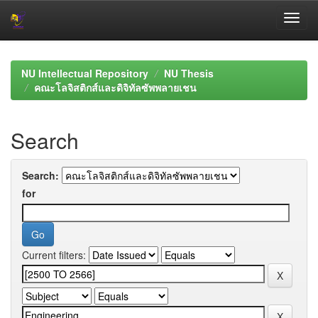
Skip
navigation
NU Intellectual Repository
NU Thesis
คณะโลจิสติกส์และดิจิทัลซัพพลายเชน
Search
Search:
for
Current filters: