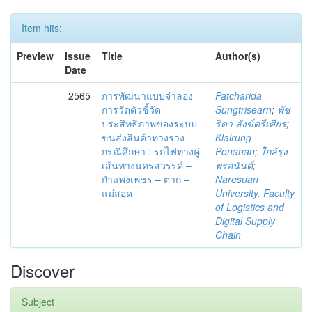
Item hits:
Preview
Issue
Title
Author(s)
Date
2565
การพัฒนาแบบจำลอง
Patcharida
การวัดตัวชี้วัด
Sungtrisearn
;
พัช
ประสิทธิภาพของระบบ
ริดา สังข์ตรีเศียร
;
ขนส่งสินค้าทางราง
Klairung
กรณีศึกษา : รถไฟทางคู่
Ponanan
;
ใกล้รุ่ง
เส้นทางนครสวรรค์ –
พรอนันต์
;
กำแพงเพชร – ตาก –
Naresuan
แม่สอด
University. Faculty
of Logistics and
Digital Supply
Chain
Discover
Subject