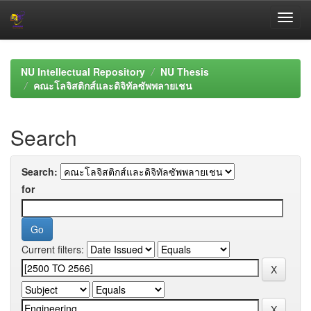
Skip
navigation
NU Intellectual Repository
NU Thesis
คณะโลจิสติกส์และดิจิทัลซัพพลายเชน
Search
Search:
for
Current filters: