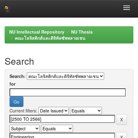
Skip
navigation
NU Intellectual Repository
NU Thesis
คณะโลจิสติกส์และดิจิทัลซัพพลายเชน
Search
Search:
for
Current filters: