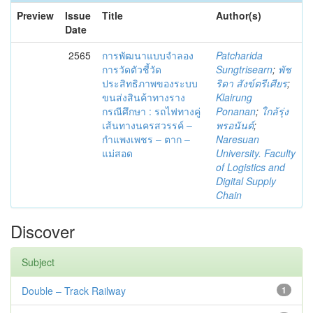
Preview
Issue
Title
Author(s)
Date
2565
การพัฒนาแบบจำลอง
Patcharida
การวัดตัวชี้วัด
Sungtrisearn
;
พัช
ประสิทธิภาพของระบบ
ริดา สังข์ตรีเศียร
;
ขนส่งสินค้าทางราง
Klairung
กรณีศึกษา : รถไฟทางคู่
Ponanan
;
ใกล้รุ่ง
เส้นทางนครสวรรค์ –
พรอนันต์
;
กำแพงเพชร – ตาก –
Naresuan
แม่สอด
University. Faculty
of Logistics and
Digital Supply
Chain
Discover
Subject
Double – Track Railway
1