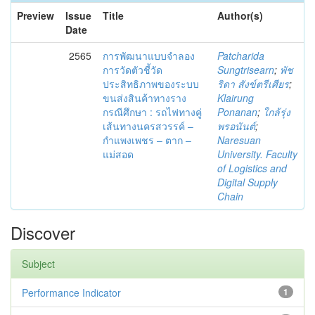
Preview
Issue
Title
Author(s)
Date
2565
การพัฒนาแบบจำลอง
Patcharida
การวัดตัวชี้วัด
Sungtrisearn
;
พัช
ประสิทธิภาพของระบบ
ริดา สังข์ตรีเศียร
;
ขนส่งสินค้าทางราง
Klairung
กรณีศึกษา : รถไฟทางคู่
Ponanan
;
ใกล้รุ่ง
เส้นทางนครสวรรค์ –
พรอนันต์
;
กำแพงเพชร – ตาก –
Naresuan
แม่สอด
University. Faculty
of Logistics and
Digital Supply
Chain
Discover
Subject
Performance Indicator
1