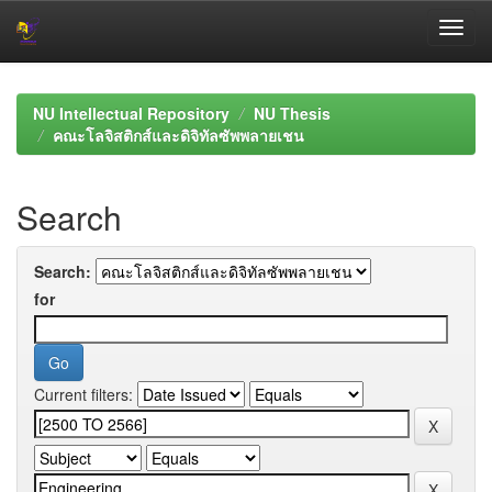
Skip
navigation
NU Intellectual Repository
NU Thesis
คณะโลจิสติกส์และดิจิทัลซัพพลายเชน
Search
Search:
for
Current filters: