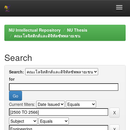
Skip
navigation
NU Intellectual Repository
NU Thesis
คณะโลจิสติกส์และดิจิทัลซัพพลายเชน
Search
Search:
for
Current filters: