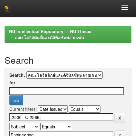
Skip
navigation
NU Intellectual Repository
NU Thesis
คณะโลจิสติกส์และดิจิทัลซัพพลายเชน
Search
Search:
for
Current filters: