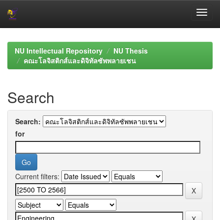
Skip
navigation
NU Intellectual Repository
NU Thesis
คณะโลจิสติกส์และดิจิทัลซัพพลายเชน
Search
Search:
for
Current filters: