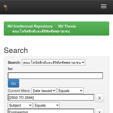
Skip
navigation
NU Intellectual Repository
NU Thesis
คณะโลจิสติกส์และดิจิทัลซัพพลายเชน
Search
Search:
for
Current filters: