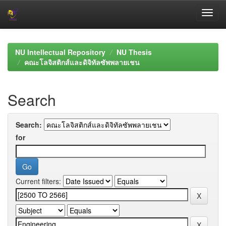
Skip
navigation
NU Intellectual Repository
NU Thesis
คณะโลจิสติกส์และดิจิทัลซัพพลายเชน
Search
Search:
for
Current filters: