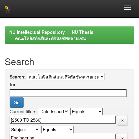
Skip
navigation
NU Intellectual Repository
NU Thesis
คณะโลจิสติกส์และดิจิทัลซัพพลายเชน
Search
Search:
for
Current filters: