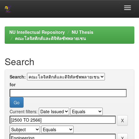
Skip
navigation
NU Intellectual Repository
NU Thesis
คณะโลจิสติกส์และดิจิทัลซัพพลายเชน
Search
Search:
for
Current filters: