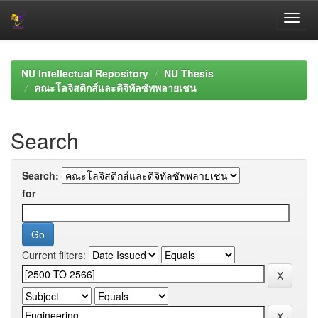
Skip
navigation
NU Intellectual Repository
NU Thesis
คณะโลจิสติกส์และดิจิทัลซัพพลายเชน
Search
Search:
for
Current filters: