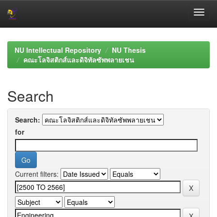
Skip
navigation
NU Intellectual Repository
NU Thesis
คณะโลจิสติกส์และดิจิทัลซัพพลายเชน
Search
Search:
for
Current filters: