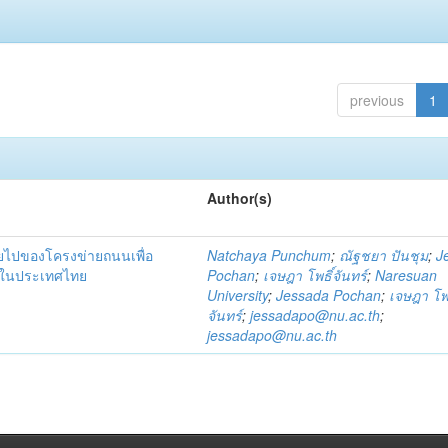
previous
1
Author(s)
ายไปของโครงข่ายถนนเพื่อ
Natchaya Punchum
;
ณัฐชยา ปันชุม
;
J
าคในประเทศไทย
Pochan
;
เจษฎา โพธิ์จันทร์
;
Naresuan
University
;
Jessada Pochan
;
เจษฎา โพธ
จันทร์
;
jessadapo@nu.ac.th
;
jessadapo@nu.ac.th