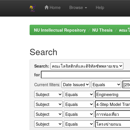
Home
Browse
Help
Skip
navigation
NU Intellectual Repository
NU Thesis
คณะโล
Search
Search:
for
Current filters: