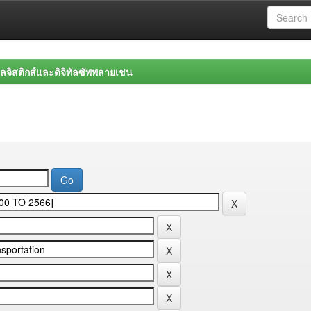
จิสติกส์และดิจิทัลซัพพลายเชน