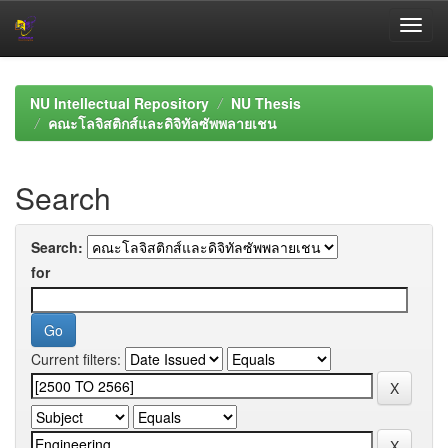
Skip
navigation
NU Intellectual Repository
NU Thesis
คณะโลจิสติกส์และดิจิทัลซัพพลายเชน
Search
Search:
for
Current filters: