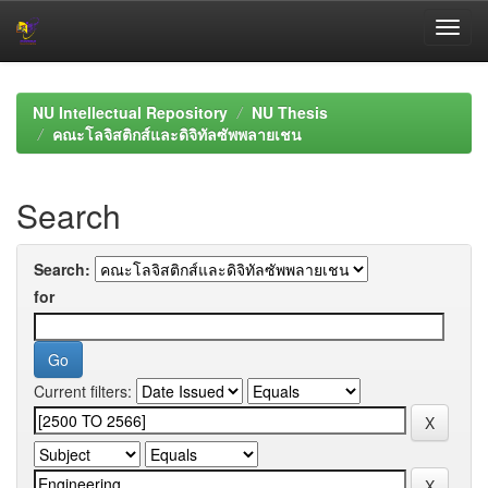
Skip
navigation
NU Intellectual Repository
NU Thesis
คณะโลจิสติกส์และดิจิทัลซัพพลายเชน
Search
Search:
for
Current filters: