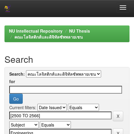
Skip
navigation
NU Intellectual Repository
NU Thesis
คณะโลจิสติกส์และดิจิทัลซัพพลายเชน
Search
Search:
for
Current filters: