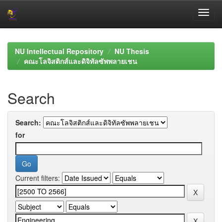
Skip
navigation
NU Intellectual Repository
NU Thesis
คณะโลจิสติกส์และดิจิทัลซัพพลายเชน
Search
Search:
for
Current filters: