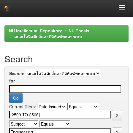
Skip
navigation
NU Intellectual Repository
NU Thesis
คณะโลจิสติกส์และดิจิทัลซัพพลายเชน
Search
Search:
for
Current filters: