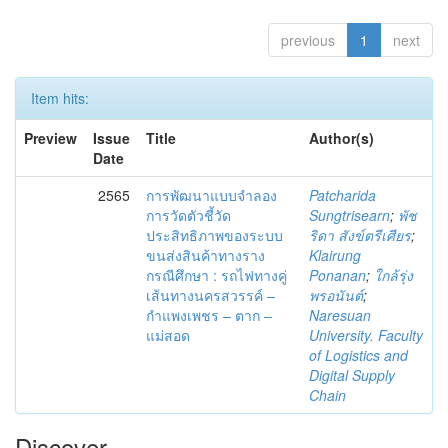
previous
1
next
Item hits:
Preview
Issue
Title
Author(s)
Date
2565
การพัฒนาแบบจำลอง
Patcharida
การวัดตัวชี้วัด
Sungtrisearn
;
พัช
ประสิทธิภาพของระบบ
ริดา สังข์ตรีเศียร
;
ขนส่งสินค้าทางราง
Klairung
กรณีศึกษา : รถไฟทางคู่
Ponanan
;
ใกล้รุ่ง
เส้นทางนครสวรรค์ –
พรอนันต์
;
กำแพงเพชร – ตาก –
Naresuan
แม่สอด
University. Faculty
of Logistics and
Digital Supply
Chain
Discover