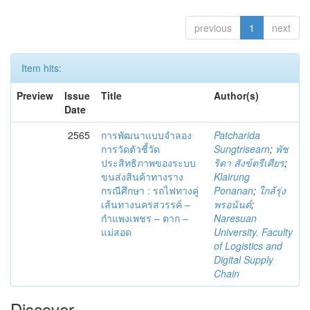
previous
1
next
Item hits:
Preview
Issue
Title
Author(s)
Date
2565
การพัฒนาแบบจำลอง
Patcharida
การวัดตัวชี้วัด
Sungtrisearn
;
พัช
ประสิทธิภาพของระบบ
ริดา สังข์ตรีเศียร
;
ขนส่งสินค้าทางราง
Klairung
กรณีศึกษา : รถไฟทางคู่
Ponanan
;
ใกล้รุ่ง
เส้นทางนครสวรรค์ –
พรอนันต์
;
กำแพงเพชร – ตาก –
Naresuan
แม่สอด
University. Faculty
of Logistics and
Digital Supply
Chain
Discover