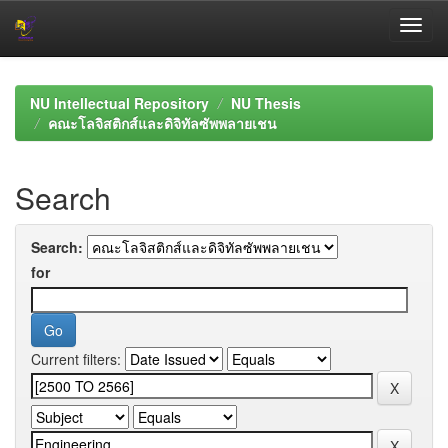
Skip
navigation
NU Intellectual Repository
NU Thesis
คณะโลจิสติกส์และดิจิทัลซัพพลายเชน
Search
Search:
for
Current filters: