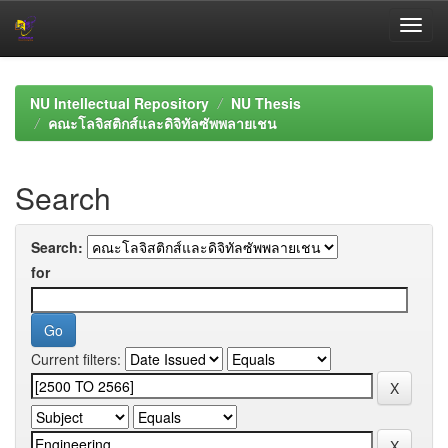
Skip
navigation
NU Intellectual Repository
NU Thesis
คณะโลจิสติกส์และดิจิทัลซัพพลายเชน
Search
Search:
for
Current filters: