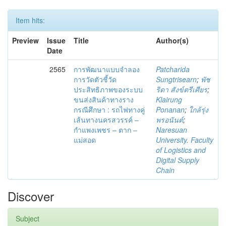
Item hits:
Preview
Issue
Title
Author(s)
Date
2565
การพัฒนาแบบจำลอง
Patcharida
การวัดตัวชี้วัด
Sungtrisearn
;
พัช
ประสิทธิภาพของระบบ
ริดา สังข์ตรีเศียร
;
ขนส่งสินค้าทางราง
Klairung
กรณีศึกษา : รถไฟทางคู่
Ponanan
;
ใกล้รุ่ง
เส้นทางนครสวรรค์ –
พรอนันต์
;
กำแพงเพชร – ตาก –
Naresuan
แม่สอด
University. Faculty
of Logistics and
Digital Supply
Chain
Discover
Subject