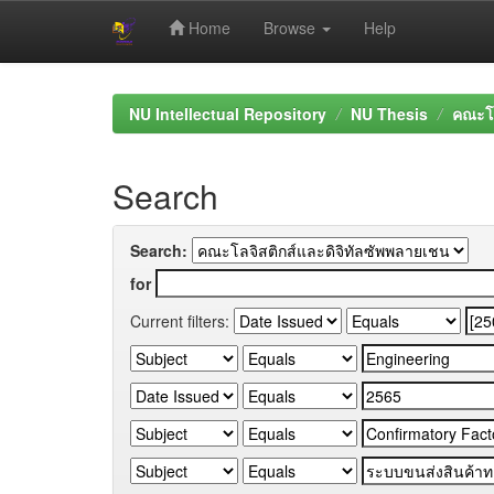
Home
Browse
Help
Skip
navigation
NU Intellectual Repository
NU Thesis
คณะโล
Search
Search:
for
Current filters: