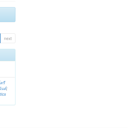
next
์ตรี
ันต์
;
tics