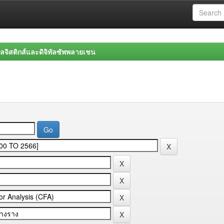
จิสติกส์และดิจิทัลซัพพลายเชน