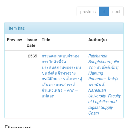
previous
1
next
Item hits:
Preview
Issue
Title
Author(s)
Date
2565
การพัฒนาแบบจำลอง
Patcharida
การวัดตัวชี้วัด
Sungtrisearn
;
พัช
ประสิทธิภาพของระบบ
ริดา สังข์ตรีเศียร
;
ขนส่งสินค้าทางราง
Klairung
กรณีศึกษา : รถไฟทางคู่
Ponanan
;
ใกล้รุ่ง
เส้นทางนครสวรรค์ –
พรอนันต์
;
กำแพงเพชร – ตาก –
Naresuan
แม่สอด
University. Faculty
of Logistics and
Digital Supply
Chain
Discover