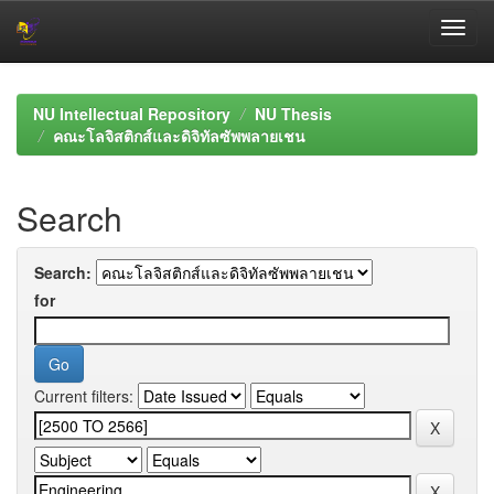
Skip
navigation
NU Intellectual Repository
NU Thesis
คณะโลจิสติกส์และดิจิทัลซัพพลายเชน
Search
Search:
for
Current filters: