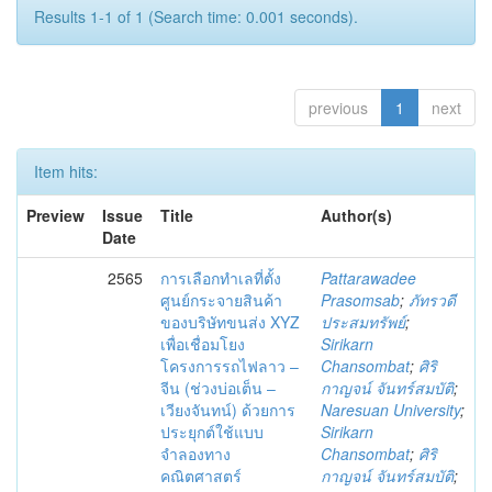
Results 1-1 of 1 (Search time: 0.001 seconds).
previous
1
next
Item hits:
Preview
Issue
Title
Author(s)
Date
2565
การเลือกทำเลที่ตั้ง
Pattarawadee
ศูนย์กระจายสินค้า
Prasomsab
;
ภัทรวดี
ของบริษัทขนส่ง XYZ
ประสมทรัพย์
;
เพื่อเชื่อมโยง
Sirikarn
โครงการรถไฟลาว –
Chansombat
;
ศิริ
จีน (ช่วงบ่อเต็น –
กาญจน์ จันทร์สมบัติ
;
เวียงจันทน์) ด้วยการ
Naresuan University
;
ประยุกต์ใช้แบบ
Sirikarn
จำลองทาง
Chansombat
;
ศิริ
คณิตศาสตร์
กาญจน์ จันทร์สมบัติ
;