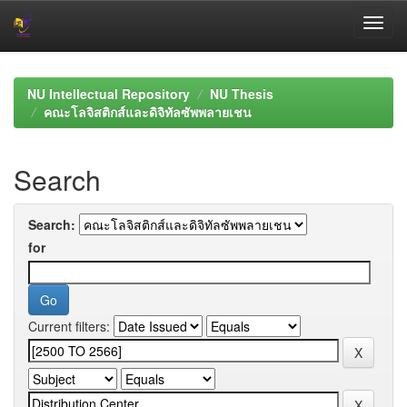
Skip
navigation
NU Intellectual Repository
NU Thesis
คณะโลจิสติกส์และดิจิทัลซัพพลายเชน
Search
Search:
for
Current filters: