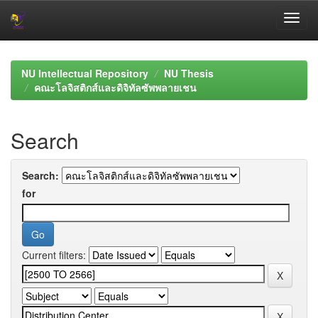
Skip
navigation
NU Intellectual Repository
NU Thesis
คณะโลจิสติกส์และดิจิทัลซัพพลายเชน
Search
Search:
for
Current filters: