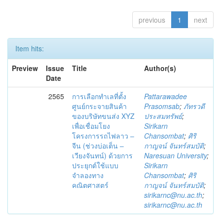
previous
1
next
Item hits:
Preview
Issue
Title
Author(s)
Date
2565
การเลือกทำเลที่ตั้ง
Pattarawadee
ศูนย์กระจายสินค้า
Prasomsab
;
ภัทรวดี
ของบริษัทขนส่ง XYZ
ประสมทรัพย์
;
เพื่อเชื่อมโยง
Sirikarn
โครงการรถไฟลาว –
Chansombat
;
ศิริ
จีน (ช่วงบ่อเต็น –
กาญจน์ จันทร์สมบัติ
;
เวียงจันทน์) ด้วยการ
Naresuan University
;
ประยุกต์ใช้แบบ
Sirikarn
จำลองทาง
Chansombat
;
ศิริ
คณิตศาสตร์
กาญจน์ จันทร์สมบัติ
;
sirikarnc@nu.ac.th
;
sirikarnc@nu.ac.th