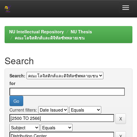
Skip
navigation
NU Intellectual Repository
NU Thesis
คณะโลจิสติกส์และดิจิทัลซัพพลายเชน
Search
Search:
for
Current filters: