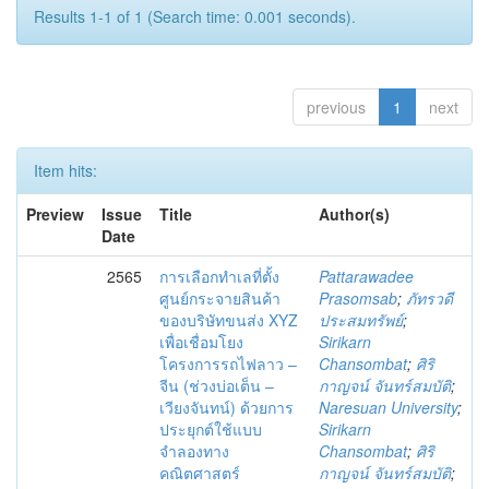
Results 1-1 of 1 (Search time: 0.001 seconds).
previous
1
next
Item hits:
Preview
Issue
Title
Author(s)
Date
2565
การเลือกทำเลที่ตั้ง
Pattarawadee
ศูนย์กระจายสินค้า
Prasomsab
;
ภัทรวดี
ของบริษัทขนส่ง XYZ
ประสมทรัพย์
;
เพื่อเชื่อมโยง
Sirikarn
โครงการรถไฟลาว –
Chansombat
;
ศิริ
จีน (ช่วงบ่อเต็น –
กาญจน์ จันทร์สมบัติ
;
เวียงจันทน์) ด้วยการ
Naresuan University
;
ประยุกต์ใช้แบบ
Sirikarn
จำลองทาง
Chansombat
;
ศิริ
คณิตศาสตร์
กาญจน์ จันทร์สมบัติ
;