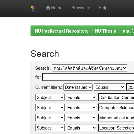
Home
Browse
Help
Skip
navigation
NU Intellectual Repository
NU Thesis
คณะโล
Search
Search:
for
Current filters: