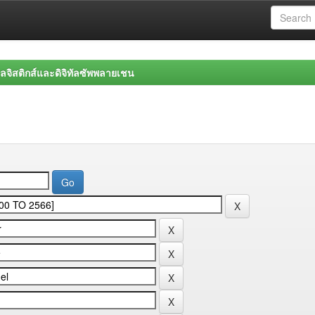
จิสติกส์และดิจิทัลซัพพลายเชน