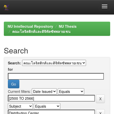
Skip
navigation
NU Intellectual Repository
NU Thesis
คณะโลจิสติกส์และดิจิทัลซัพพลายเชน
Search
Search:
for
Current filters: