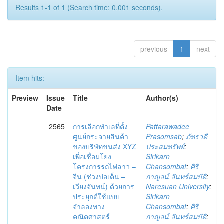
Results 1-1 of 1 (Search time: 0.001 seconds).
previous
1
next
Item hits:
Preview
Issue
Title
Author(s)
Date
2565
การเลือกทำเลที่ตั้ง
Pattarawadee
ศูนย์กระจายสินค้า
Prasomsab
;
ภัทรวดี
ของบริษัทขนส่ง XYZ
ประสมทรัพย์
;
เพื่อเชื่อมโยง
Sirikarn
โครงการรถไฟลาว –
Chansombat
;
ศิริ
จีน (ช่วงบ่อเต็น –
กาญจน์ จันทร์สมบัติ
;
เวียงจันทน์) ด้วยการ
Naresuan University
;
ประยุกต์ใช้แบบ
Sirikarn
จำลองทาง
Chansombat
;
ศิริ
คณิตศาสตร์
กาญจน์ จันทร์สมบัติ
;