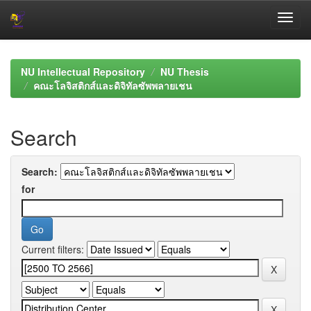
Skip
navigation
NU Intellectual Repository
NU Thesis
คณะโลจิสติกส์และดิจิทัลซัพพลายเชน
Search
Search:
for
Current filters: