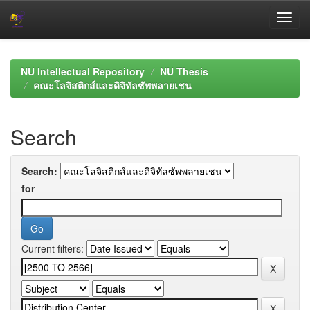
Skip
navigation
NU Intellectual Repository
NU Thesis
คณะโลจิสติกส์และดิจิทัลซัพพลายเชน
Search
Search:
for
Current filters: