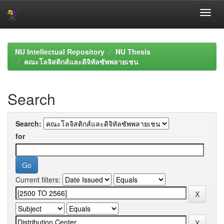
Skip
navigation
NU Intellectual Repository
NU Thesis
คณะโลจิสติกส์และดิจิทัลซัพพลายเชน
Search
Search:
for
Current filters: