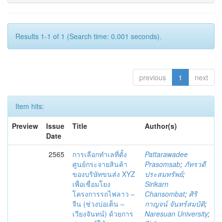
Results 1-1 of 1 (Search time: 0.001 seconds).
previous
1
next
Item hits:
Preview
Issue
Title
Author(s)
Date
2565
การเลือกทำเลที่ตั้ง
Pattarawadee
ศูนย์กระจายสินค้า
Prasomsab
;
ภัทรวดี
ของบริษัทขนส่ง XYZ
ประสมทรัพย์
;
เพื่อเชื่อมโยง
Sirikarn
โครงการรถไฟลาว –
Chansombat
;
ศิริ
จีน (ช่วงบ่อเต็น –
กาญจน์ จันทร์สมบัติ
;
เวียงจันทน์) ด้วยการ
Naresuan University
;