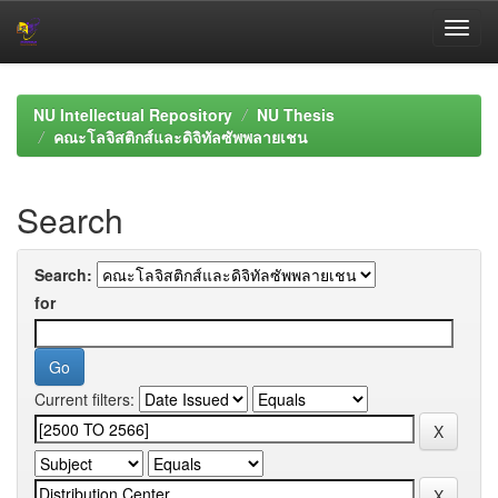
Skip
navigation
NU Intellectual Repository
NU Thesis
คณะโลจิสติกส์และดิจิทัลซัพพลายเชน
Search
Search:
for
Current filters: