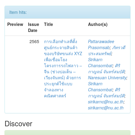
Item hits:
Preview
Issue
Title
Author(s)
Date
2565
การเลือกทำเลที่ตั้ง
Pattarawadee
ศูนย์กระจายสินค้า
Prasomsab
;
ภัทรวดี
ของบริษัทขนส่ง XYZ
ประสมทรัพย์
;
เพื่อเชื่อมโยง
Sirikarn
โครงการรถไฟลาว –
Chansombat
;
ศิริ
จีน (ช่วงบ่อเต็น –
กาญจน์ จันทร์สมบัติ
;
เวียงจันทน์) ด้วยการ
Naresuan University
;
ประยุกต์ใช้แบบ
Sirikarn
จำลองทาง
Chansombat
;
ศิริ
คณิตศาสตร์
กาญจน์ จันทร์สมบัติ
;
sirikarnc@nu.ac.th
;
sirikarnc@nu.ac.th
Discover