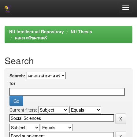
Skip
navigation
NU Intellectual Repository
NU Thesis
คณะเภสัชศาสตร์
Search
Search:
for
Current filters: