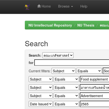
Home
Browse
Help
Skip
navigation
NU Intellectual Repository
NU Thesis
คณะเภ
Search
Search:
for
Current filters: