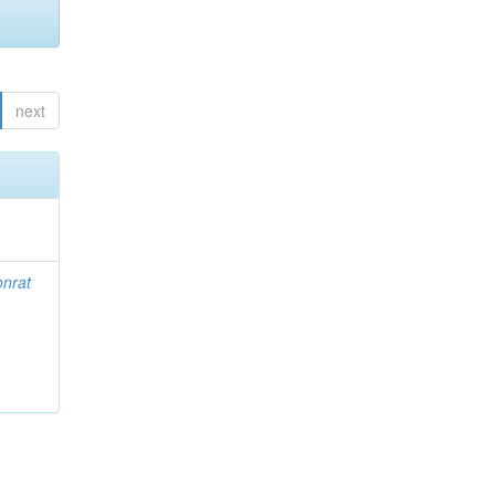
next
nrat