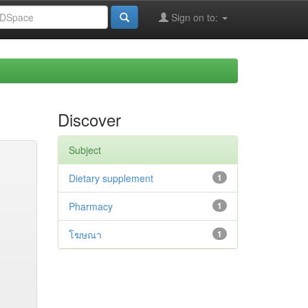
Sign on to:
Discover
Subject
Dietary supplement
1
Pharmacy
1
โฆษณา
1