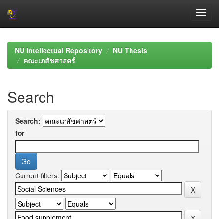
Skip
navigation
NU Intellectual Repository
NU Thesis
คณะเภสัชศาสตร์
Search
Search:
for
Current filters: