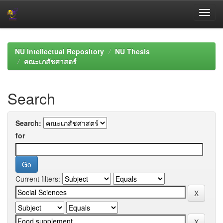
Skip
navigation
NU Intellectual Repository
NU Thesis
คณะเภสัชศาสตร์
Search
Search:
for
Current filters: