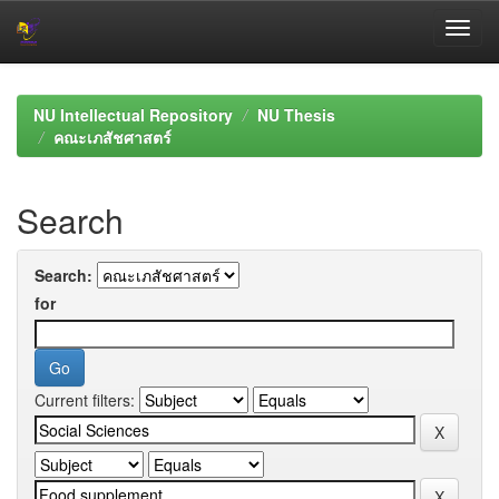
Skip
navigation
NU Intellectual Repository
NU Thesis
คณะเภสัชศาสตร์
Search
Search:
for
Current filters: