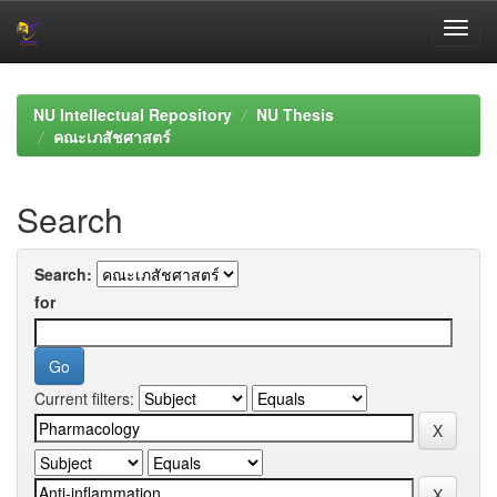
Skip
navigation
NU Intellectual Repository
NU Thesis
คณะเภสัชศาสตร์
Search
Search:
for
Current filters: