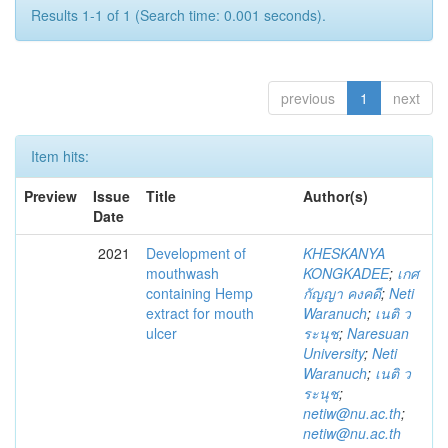
Results 1-1 of 1 (Search time: 0.001 seconds).
previous
1
next
Item hits:
Preview
Issue
Title
Author(s)
Date
2021
Development of
KHESKANYA
mouthwash
KONGKADEE
;
เกศ
containing Hemp
กัญญา คงคดี
;
Neti
extract for mouth
Waranuch
;
เนติ ว
ulcer
ระนุช
;
Naresuan
University
;
Neti
Waranuch
;
เนติ ว
ระนุช
;
netiw@nu.ac.th
;
netiw@nu.ac.th