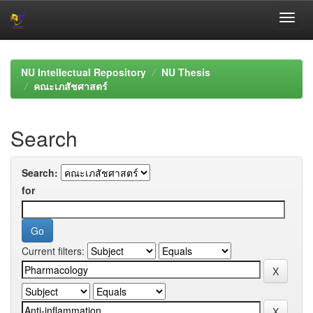
Skip
navigation
NU Intellectual Repository
NU Thesis
คณะเภสัชศาสตร์
Search
Search:
for
Current filters: