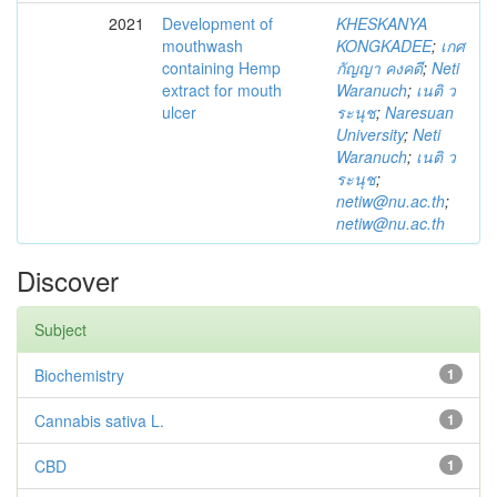
2021
Development of
KHESKANYA
mouthwash
KONGKADEE
;
เกศ
containing Hemp
กัญญา คงคดี
;
Neti
extract for mouth
Waranuch
;
เนติ ว
ulcer
ระนุช
;
Naresuan
University
;
Neti
Waranuch
;
เนติ ว
ระนุช
;
netiw@nu.ac.th
;
netiw@nu.ac.th
Discover
Subject
Biochemistry
1
Cannabis sativa L.
1
CBD
1