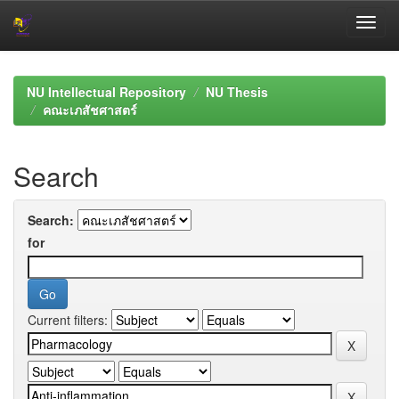
Skip
navigation
NU Intellectual Repository
NU Thesis
คณะเภสัชศาสตร์
Search
Search:
for
Current filters: