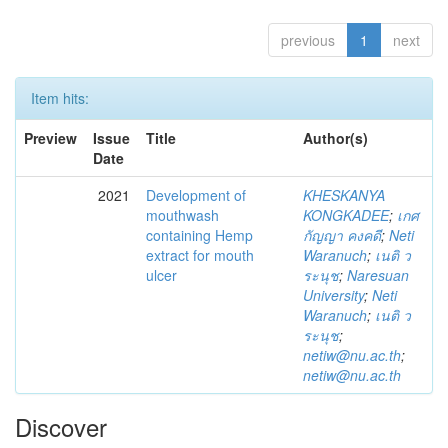
previous
1
next
Item hits:
Preview
Issue
Title
Author(s)
Date
2021
Development of
KHESKANYA
mouthwash
KONGKADEE
;
เกศ
containing Hemp
กัญญา คงคดี
;
Neti
extract for mouth
Waranuch
;
เนติ ว
ulcer
ระนุช
;
Naresuan
University
;
Neti
Waranuch
;
เนติ ว
ระนุช
;
netiw@nu.ac.th
;
netiw@nu.ac.th
Discover