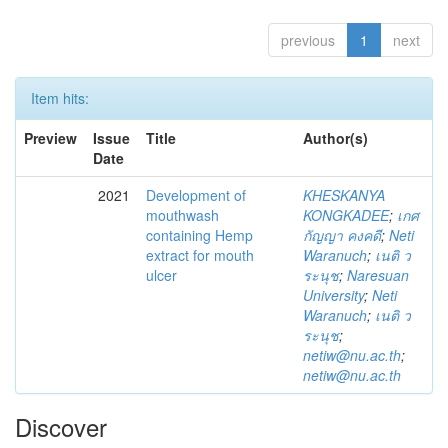
previous
1
next
Item hits:
Preview
Issue
Title
Author(s)
Date
2021
Development of
KHESKANYA
mouthwash
KONGKADEE
;
เกศ
containing Hemp
กัญญา คงคดี
;
Neti
extract for mouth
Waranuch
;
เนติ ว
ulcer
ระนุช
;
Naresuan
University
;
Neti
Waranuch
;
เนติ ว
ระนุช
;
netiw@nu.ac.th
;
netiw@nu.ac.th
Discover