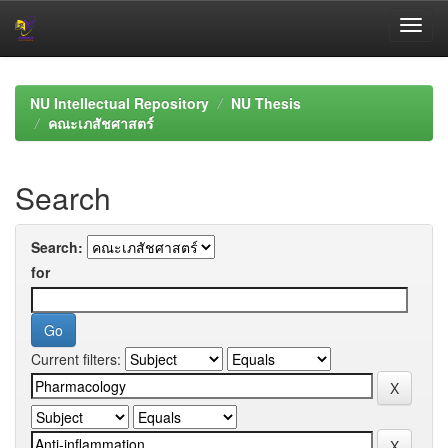
Skip
navigation
NU Intellectual Repository
NU Thesis
คณะเภสัชศาสตร์
Search
Search:
for
Current filters: