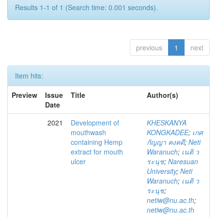
Results 1-1 of 1 (Search time: 0.001 seconds).
previous
1
next
Item hits:
Preview
Issue
Title
Author(s)
Date
2021
Development of
KHESKANYA
mouthwash
KONGKADEE
;
เกศ
containing Hemp
กัญญา คงคดี
;
Neti
extract for mouth
Waranuch
;
เนติ ว
ulcer
ระนุช
;
Naresuan
University
;
Neti
Waranuch
;
เนติ ว
ระนุช
;
netiw@nu.ac.th
;
netiw@nu.ac.th