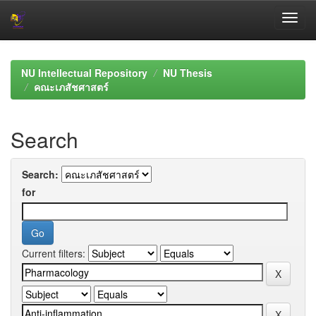
Skip
navigation
NU Intellectual Repository
NU Thesis
คณะเภสัชศาสตร์
Search
Search:
for
Current filters: