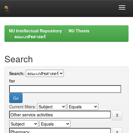
Skip
navigation
NU Intellectual Repository
NU Thesis
คณะเภสัชศาสตร์
Search
Search:
for
Current filters: