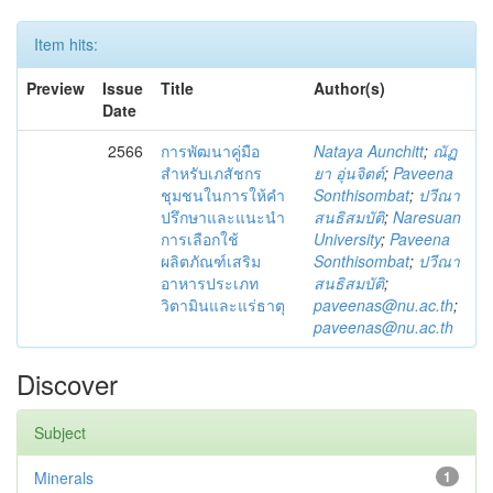
Item hits:
Preview
Issue
Title
Author(s)
Date
2566
การพัฒนาคู่มือ
Nataya Aunchitt
;
ณัฏ
สำหรับเภสัชกร
ยา อุ่นจิตต์
;
Paveena
ชุมชนในการให้คำ
Sonthisombat
;
ปวีณา
ปรึกษาและแนะนำ
สนธิสมบัติ
;
Naresuan
การเลือกใช้
University
;
Paveena
ผลิตภัณฑ์เสริม
Sonthisombat
;
ปวีณา
อาหารประเภท
สนธิสมบัติ
;
วิตามินและแร่ธาตุ
paveenas@nu.ac.th
;
paveenas@nu.ac.th
Discover
Subject
Minerals
1