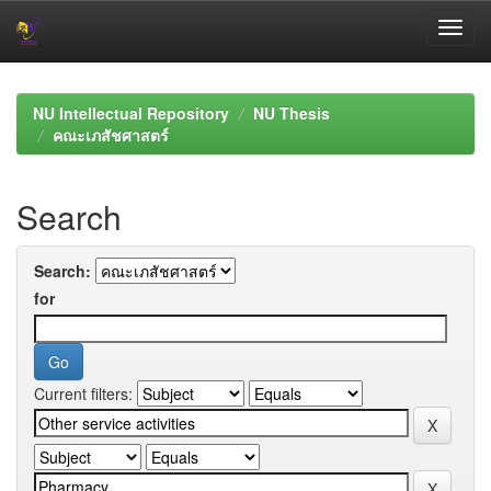
Skip
navigation
NU Intellectual Repository
NU Thesis
คณะเภสัชศาสตร์
Search
Search:
for
Current filters: